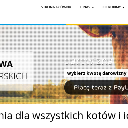
STRONA GŁÓWNA
O NAS
CO ROBIMY
darowizna
AWA
RSKICH
wybierz kwotę darowizny
ia dla wszystkich kotów i ic