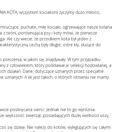
O DNIA KOTA, wszystkim kociakom życzymy dużo miłości,
 mruczące, puchate, miłe kociaki, ogrzewające nasze kolana
 z teorii, porównująca psy i koty mówi, że pierwsze
a. Ale czy wiecie, że przodkiem kota był jeden z
kterystyczną cechą były długie, ostre kły, służące do
o położenia, w jakim się znajdywały. W tym przypadku
zany z człowiekiem, który poddawał je selekcji hodowlanej, a
ich działań. Dane, dotyczące uznanych przez specjalne
 uznanych. A ile jest takich, o których istnieniu nie mamy
ie poskręcana sierść. Jednak nie to go wyróżnia.
e większość zwierząt, posiadających dużej wielkości uszy,
ś się dzieje. Nie należy do kotów, wylegujących się całymi