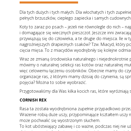
Dla tych dużych i tych małych. Dla włochatych i tych zupeł
pełnych brzuszków, ciepłego zapiecka i samych cudownych 
Koty to zaraz po psach – jeżeli nie równolegle do nich – 
i domagające się wiecznych pieszczot. Jeszcze inni zwracaj
przywiązują się do człowieka, a te drugie do miejsca. Ile
najgroźniejszych drapieżnych ssaków? Tzw. Miacyd, który po
cięcia mięsa. To z miacydów wyodrębniły się kolejne odmi
Wraz ze zmianą środowiska naturalnego i niejednokrotnie 
mówimy o naturalnej selekcji ras kotów oraz naturalnej muta
więc celowemu łączeniu osobników. Obecnie mamy do czynie
organizacje ras, z którymi mamy dzisiaj do czynienia, są sp
pojęcia? Można to sobie wyobrazić.
Przygotowaliśmy dla Was kilka kocich ras, które wyróżniają 
CORNISH REX
Rasa ta została wyodrębniona zupełnie przypadkowo przez 
Wrażenie robią duże uszy, przypominające kształtem uszy ni
może pochwalić się wyostrzonym słuchem.
To kot ubóstwiający zabawę i co ważne, podczas niej nie uż