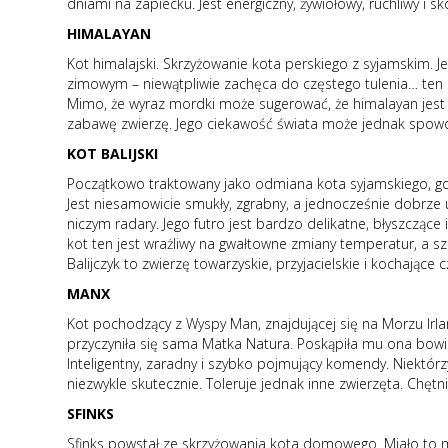
dniami na zapiecku. Jest energiczny, żywiołowy, ruchliwy i
HIMALAYAN
Kot himalajski. Skrzyżowanie kota perskiego z syjamskim. Je
zimowym – niewątpliwie zachęca do częstego tulenia… ten k
Mimo, że wyraz mordki może sugerować, że himalayan jest
zabawę zwierzę. Jego ciekawość świata może jednak spow
KOT BALIJSKI
Początkowo traktowany jako odmiana kota syjamskiego, gd
Jest niesamowicie smukły, zgrabny, a jednocześnie dobrze u
niczym radary. Jego futro jest bardzo delikatne, błyszcząc
kot ten jest wrażliwy na gwałtowne zmiany temperatur, a s
Balijczyk to zwierzę towarzyskie, przyjacielskie i kochają
MANX
Kot pochodzący z Wyspy Man, znajdującej się na Morzu Irla
przyczyniła się sama Matka Natura. Poskąpiła mu ona bowi
Inteligentny, zaradny i szybko pojmujący komendy. Niektórz
niezwykle skutecznie. Toleruje jednak inne zwierzęta. Chęt
SFINKS
Sfinks powstał ze skrzyżowania kota domowego. Miało to mie