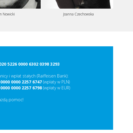
an Nowicki
Joanna Czechowska
020 5226 0000 6302 0398 3293
nicy i wpłat stałych (Raiffeisen Bank):
 0000 0000 2257 6747
(wpłaty w PLN)
 0000 0000 2257 6798
(wpłaty w EUR)
ażdą pomoc!