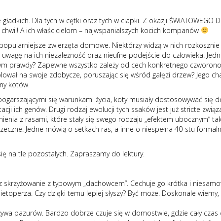
nie gładkich. Dla tych w cętki oraz tych w ciapki. Z okazji ŚWIATOWEG
chwil! A ich właścicielom – najwspanialszych kocich kompanów
najpopularniejsze zwierzęta domowe. Niektórzy widzą w nich rozkosznie
ą uwagę na ich niezależność oraz nieufne podejście do człowieka. Jedna
 w tym prawdy? Zapewne wszystko zależy od cech konkretnego czworonog
lował na swoje zdobycze, poruszając się wśród gałęzi drzew? Jego chara
any kotów.
pogarszającymi się warunkami życia, koty musiały dostosowywać się d
cji ich genów. Drugi rodzaj ewolucji tych ssaków jest już stricte zwią
nia z rasami, które stały się swego rodzaju „efektem ubocznym” tak
rzeczne. Jedne mówią o setkach ras, a inne o niespełna 40-stu formalnie
się na tle pozostałych. Zapraszamy do lektury.
skrzyżowanie z typowym „dachowcem”. Cechuje go krótka i niesamowic
etoperza. Czy dzięki temu lepiej słyszy? Być może. Doskonale wiemy, ż
ywa pazurów. Bardzo dobrze czuje się w domostwie, gdzie cały czas co