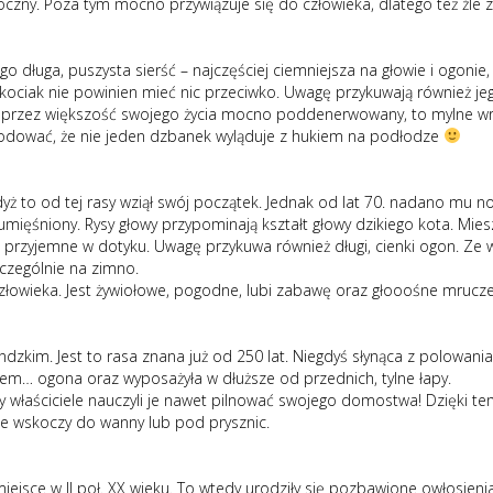
 skoczny. Poza tym mocno przywiązuje się do człowieka, dlatego też źl
go długa, puszysta sierść – najczęściej ciemniejsza na głowie i ogonie,
ociak nie powinien mieć nic przeciwko. Uwagę przykuwają również jeg
 przez większość swojego życia mocno poddenerwowany, to mylne wraż
odować, że nie jeden dzbanek wyląduje z hukiem na podłodze
yż to od tej rasy wziął swój początek. Jednak od lat 70. nadano mu
mięśniony. Rysy głowy przypominają kształt głowy dzikiego kota. Miesz
e i przyjemne w dotyku. Uwagę przykuwa również długi, cienki ogon. Ze
zczególnie na zimno.
ce człowieka. Jest żywiołowe, pogodne, lubi zabawę oraz głooośne mrucz
ndzkim. Jest to rasa znana już od 250 lat. Niegdyś słynąca z polowani
em… ogona oraz wyposażyła w dłuższe od przednich, tylne łapy.
y właściciele nauczyli je nawet pilnować swojego domostwa! Dzięki tem
nie wskoczy do wanny lub pod prysznic.
jsce w II poł. XX wieku. To wtedy urodziły się pozbawione owłosienia 