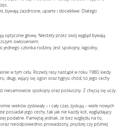
zęs.
mi, bywają zazdrosne, uparte i dociekliwe. Dlatego
ją optycznie głowę. Niestety przez swój wygląd bywają
łuższym owłosieniem.
 do jednego członka rodziny. Jest spokojny, łagodny,
śnie w tym celu. Rozwój rasy nastąpił w roku 1980, kiedy
, długi, wijący się ogon oraz tygrysi chód, to jego cechy
st niesamowicie spokojny oraz posłuszny. Z chęcią się uczy
omie wieków zyskiwały – i cały czas zyskują – wiele nowych
e posiadał jego cechy, tak jak nie każdy kot, wyglądający
ziej podatne. Pamiętaj jednak, że bez względu na to,
y oraz nieodpowiednio prowadzony, prędzej czy później