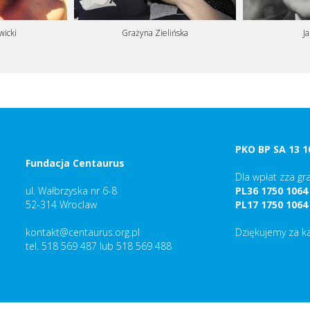
wicki
Grażyna Zielińska
J
PKO BP SA 13 1
Fundacja Centaurus
Dla wpłat zza gra
ul. Wałbrzyska nr 6-8
PL36 1750 1064
52-314 Wroclaw
PL17 1750 1064
kontakt@centaurus.org.pl
Dziękujemy za k
tel. 518 569 487 lub 518 569 488