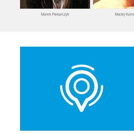
Marek Piekarczyk
Maciej Kuro