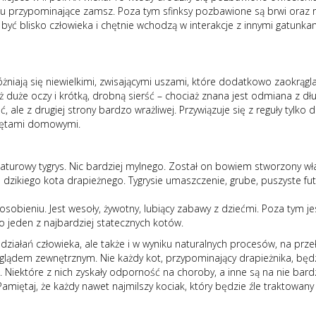
otyku przypominające zamsz. Poza tym sfinksy pozbawione są brwi oraz r
ą być blisko człowieka i chętnie wchodzą w interakcje z innymi gatunka
niają się niewielkimi, zwisającymi uszami, które dodatkowo zaokrągla
duże oczy i krótką, drobną sierść – chociaż znana jest odmiana z d
ć, ale z drugiej strony bardzo wrażliwej. Przywiązuje się z reguły tylko
erzętami domowymi.
aturowy tygrys. Nic bardziej mylnego. Został on bowiem stworzony wła
 dzikiego kota drapieżnego. Tygrysie umaszczenie, grube, puszyste futro
bieniu. Jest wesoły, żywotny, lubiący zabawy z dziećmi. Poza tym je
o jeden z najbardziej statecznych kotów.
iałań człowieka, ale także i w wyniku naturalnych procesów, na przeł
yglądem zewnętrznym. Nie każdy kot, przypominający drapieżnika, będzi
. Niektóre z nich zyskały odporność na choroby, a inne są na nie bard
miętaj, że każdy nawet najmilszy kociak, który będzie źle traktowan