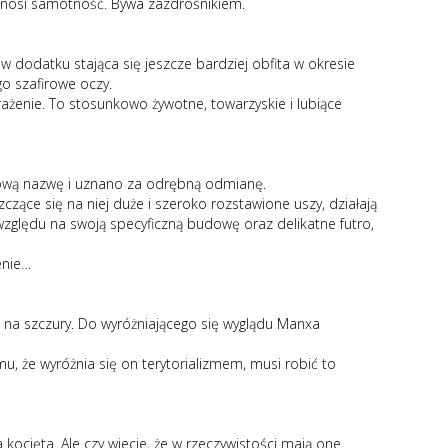
e znosi samotność. Bywa zazdrośnikiem.
 w dodatku stająca się jeszcze bardziej obfita w okresie
o szafirowe oczy.
enie. To stosunkowo żywotne, towarzyskie i lubiące
 nową nazwę i uznano za odrębną odmianę.
czące się na niej duże i szeroko rozstawione uszy, działają
 względu na swoją specyficzną budowę oraz delikatne futro,
enie…
a na szczury. Do wyróżniającego się wyglądu Manxa
u, że wyróżnia się on terytorializmem, musi robić to
kocięta. Ale czy wiecie, że w rzeczywistości mają one