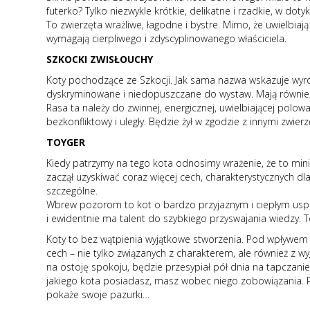
futerko? Tylko niezwykle krótkie, delikatne i rzadkie, w d
To zwierzęta wrażliwe, łagodne i bystre. Mimo, że uwielbiaj
wymagają cierpliwego i zdyscyplinowanego właściciela.
SZKOCKI ZWISŁOUCHY
Koty pochodzące ze Szkocji. Jak sama nazwa wskazuje wyróż
dyskryminowane i niedopuszczane do wystaw. Mają również 
Rasa ta należy do zwinnej, energicznej, uwielbiającej polowa
bezkonfliktowy i uległy. Będzie żył w zgodzie z innymi zwi
TOYGER
Kiedy patrzymy na tego kota odnosimy wrażenie, że to mini
zaczął uzyskiwać coraz więcej cech, charakterystycznych dla
szczególne.
Wbrew pozorom to kot o bardzo przyjaznym i ciepłym usposo
i ewidentnie ma talent do szybkiego przyswajania wiedzy. T
Koty to bez wątpienia wyjątkowe stworzenia. Pod wpływem dz
cech – nie tylko związanych z charakterem, ale również z w
na ostoję spokoju, będzie przesypiał pół dnia na tapczanie
jakiego kota posiadasz, masz wobec niego zobowiązania. Pa
pokaże swoje pazurki…