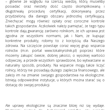
– głównie ze względu na szerszą wiedzę, którą musieliby
posiadać oraz niestety dość często skomplikowaną i
długotrwałą procedurę certyfikacji, dokonywaną przez
przydzieloną dla danego obszaru jednostkę certyfikującą.
Zniechęcać mogą również opłaty oraz coroczne kontrole
takich gospodarstw. Aczkolwiek należy pamiętać, że tego typu
kontrole dają gwarancję zarówno rolnikom, że ich uprawa jest
zgodna ze wszystkimi normami, jak i Nam, że kupując
konkretne produkty, robimy to z korzyścią dla Naszego
zdrowia. Na szczęście powstaje coraz więcej grup wsparcia
rolnictw (m.in. portal www.lokalnyrolnik.pl) poprzez które
możemy zakupić świeże, dobrej jakości, o wysokiej wartości
odżywczej, a przede wszystkim sprawdzone, bo wytwarzane w
naturalny sposób, produkty. Na wsparcie mogą także liczyć
rolnicy, którzy nie posiadają dużego zaplecza finansowego, ale
zależy im na zmianie swojego gospodarstwa na ekologiczne.
Istnieją odpowiednie instytucje, u których można starać się o
dotację do swojej produkcji.
Ale uprawy ekologiczne są znacznie bliżej niż się wydaje.