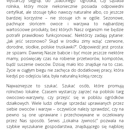
Wystarczy sięgnąć do „babcinego” ogródka, czy sąsiada
rolnika, który może niekoniecznie posiada odpowiedni
certyfikat, ale stosuje tylko nawozy naturalne albo, co jeszcze
bardziej korzystne – nie stosuje ich w ogóle. Sezonowe,
pachnące słońcem owoce i warzywa to najbardziej
wartościowe produkty, bez których Nasz organizm nie będzie
potrafił prawidłowo funkcjonować. Niektórzy zadają pytanie:
„Jak jeść sezonowo? Skąd w środku zimy wziąć czerwone,
dorodne, słodkie, polskie truskawki?”. Odpowiedź jest prosta:
ze spiżarni. Dawniej Nasze babcie i być może jeszcze niektóre
mamy, poświęcały czas na robienie przetworów, kompotów,
bądź suszenie owoców. Dzisiaj mało kto znajduje na to czas.
Życie w ciągłym biegu nie zachęca do dodatkowej pracy, która
kiedyś po odejściu lata, była naturalną koleją rzeczy.
Najważniejsze to szukać. Szukać osób, które promują
rolnictwo lokalne. Czasem wystarczy zajrzeć na pobliski targ
owocowo-warzywny, czy przejść się w pobliżu ogródków
działkowych. Wiele ludzi oferuje sprzedaż uprawianych przez
siebie owoców i warzyw – oczywiście należy sprawdzić, czy na
pewno są one uprawiane i przechowywane w oczekiwany
przez Nas sposób. Serwis „Lokalna żywność” pozwala na
szybkie wyszukanie gospodarstwa, znajdującego się najbliżej