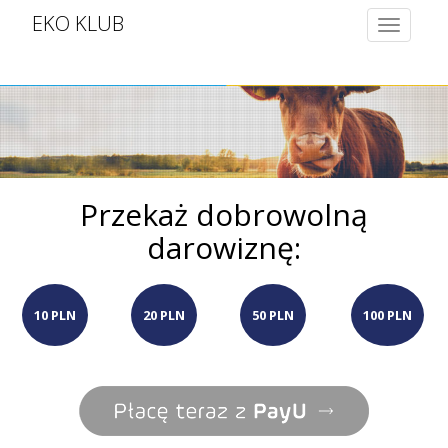
EKO KLUB
Toggle
navigatio
Przekaż dobrowolną
darowiznę:
10 PLN
20 PLN
50 PLN
100 PLN