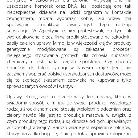
uszkodzenie komórek oraz DNA. Jeśli posiadają one tak
niebezpieczne działanie na ludzki organizm w kontakcie
zewnętrznym, można wyobrazić sobie, jaki wpływ ma
spożywanie produktów, zawierających tego rodzaju
substancje. W Argentynie rolnicy protestowali, po tym jak
wyprodukowane przez firmę środki stosowane na szkodniki,
zabiły całe ich uprawy. Mimo, iż w większości krajów produkty
genetycznie modyfikowane są zakazane, proceder
nielegalnego stosowania groźnych dla zdrowia substancji
chemicznych jest nadal często spotykany. Czy chcemy
dopuścić do takiej sytuacji w Naszym kraju? Jeżeli nie
zaczniemy wspierać polskich sprawdzonych dostawców, może
się to skończyć skazaniem człowieka na kupowanie tylko
sprowadzanych owoców i warzyw.
Uprawy ekologiczne to przede wszystkim uprawy, które w
świadomy sposób eliminują ze swojej produkcji wszelkiego
rodzaju środki chemiczne, stosują wieloletni płodozmian oraz
zielony nawóz. Nie jest to produkcja masowa, w związku z
czym produkty tego rodzaju są droższe od tych uprawianych
w sposób „tradycyjny”. Bardzo ważne jest wspieranie rolników,
którzy nierzadko boją się, iż nie podołają uprawie ekologicznej