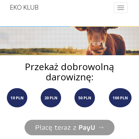
EKO KLUB
Toggle
navigatio
Przekaż dobrowolną
darowiznę:
10 PLN
20 PLN
50 PLN
100 PLN