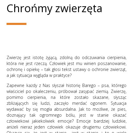
Chrońmy zwierzęta
Zwierzę jest istotę żyjącą, zdolną do odczuwania cierpienia,
która nie jest rzeczą. Człowiek jest mu winien poszanowanie,
ochronę i opiekę – tak głosi tekst ustawy o ochronie zwierząt,
a jak sytuacja wygląda w praktyce?
Zapewne każdy z Nas słyszał historię Barego – psa, którego
właściciel po okaleczeniu, próbował zasypać ziemią. Zwierzę,
pomimo cierpienia, na które zostało skazane, słysząc
zbliżających się ludzi, zaczęło merdać ogonem. Sytuacja
wydawać by się mogła absurdalna. Jak to możliwe, że pies,
doznający tak ogromnego bólu, jest w stanie okazać
człowiekowi jakiekolwiek emocje? Emocje bardziej ludzkie,
aniżeli nieraz jeden człowiek okazuje drugiemu człowiekowi.
Okazuje się, że jest w stanie… jest w stanie, i to o wiele