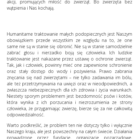
akcji, promujących miłość do zwierząt. Bo zwierzęta bez
wątpienia i Nas kochają.
Humanitarne traktowanie małych podopiecznych jest Naszym
obowiązkiem przede wszystkim ze względu na to, że one
same nie są w stanie się obronić. Nie są w stanie samodzielnie
zabrać głosu i nierzadko boją się człowieka. Ich ludzkie
traktowanie jest nakazane przez ustawę o ochronie zwierząt.
Tak, jak i człowiek, powinny mieć one zapewnione schronienie
oraz stały dostęp do wody i pożywienia. Prawo zabrania
znęcania się nad zwierzętami – nie tylko zadawania im bólu,
ale też przetrzymywania na uwięzi oraz w nieodpowiednich, a
zwłaszcza niebezpiecznych dla ich zdrowia i życia warunkach.
Niestety sporym problemem jest bezdomność psów i kotów,
która wynika z ich porzucania i niezrozumienia ze strony
człowieka, że przygarniając zwierzę, bierze się za nie całkowitą
odpowiedzialność.
Warto podkreślić, że problem ten nie dotyczy tylko i wyłącznie
Naszego kraju, ale jest powszechny na całym świecie. Działania
prowadzone przez fundacje, organizacje pozarządowe,