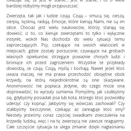
bardziej niżbyśmy mogli przypuszczać.
Zwierzęta, tak jak i ludzie czują. Czują – smucą się, cieszą,
cierpią, tęsknią, radują. Emocje, które kierują Nami, nie są im
obce. Chociaż jest wielu naukowców, którzy starają się
dowieść, iż to, co kieruje zwierzętami to tylko i wyłącznie
instynkt, wokół Nas dochodzi do wielu sytuacji temu
zaprzeczających. Psy, czekające na swoich właścicieli w
miejscach, gdzie zostały porzucone; czuwające na grobach
własnych opiekunów; strzegące poważnie chorych ludzi i
broniące ich przed zagrożeniem. Wszystkie te przykłady
dowodzą, że czują. Czują, myślą i kochają. Nawet jeżeli ktoś
uważa inaczej, nie ma prawa przechodzić obojętnie obok
krzywdy, na którą niejednokrotnie są one skazywane.
Anonimowość nie popłaca. Jedynie, do czego może ona
doprowadzić, to wyrzuty sumienia. Pomyślmy, jak czulibyśmy
się, gdybyśmy posiadali psa lub kota, którego ktoś pozwoliłby
uderzyć czy kopnąć. Jakbyśmy się wówczas zachowali? Czy
stalibyśmy bezczynnie, czekając aż zareaguje ktoś inny?
Niestety jesteśmy coraz częściej świadkami znieczulenia na
krzywdę ludzką, więc i na tę zwierzęcą nie zawsze reagujemy.
Całe szczęście sytuacja ta ulega zmianie dzięki nagłaśnianiu