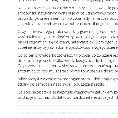
Na całe szczęście, do czasów dzisiejszych zachował się goł
środowisku naturalnym występuje w południowo-wschodniej A
prowadzi głównie naziemny tryb życia. Jedynie na czas od
gałązek. Unika przebywania w pobliżu ludzi, dlatego nie sp
O wyjątkowości tego ptaka świadczy głównie jego przepiękne
wyróżniałby się. Jest to dość duży ptak – długość jego cia
pierś i szyja mieni się fioletami, natomiast ok. 6 cm ogon j
zupełnie jakby były świadome wyjątkowości swojego upierze
Gołąb ten prowadzi koczowniczy tryb życia, co związane je
do lotu. Dzieje się tak tylko wtedy, kiedy chcą dostać się 
Gdy trzeba zmienić żerowisko, są w stanie pokonać napraw
zrozumieć, że coś mu zagraża. Mimo to występują dosyć pows
Nikobarczyki zwyczajne są monogamistami i dobierają się w p
zdolny do samodzielnego życia i opuszcza gniazdo.
Gołębie nikobarskie są niezwykle wyjątkowym gatunkiem goł
trudno je utrzymać. Dodatkowo bardzo interesujące jest ic
Auto: Agnieszka Wojcieszek Data publikacji: 20 czerwca 2017 Dodano