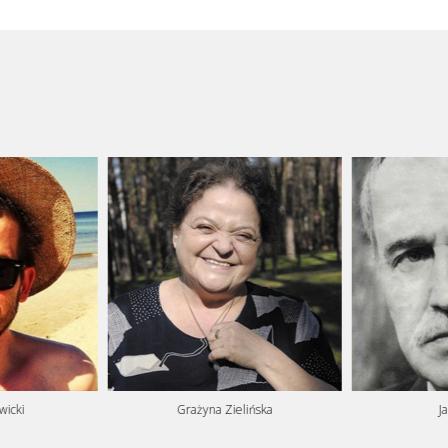
wicki
Grażyna Zielińska
J