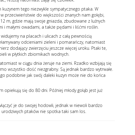
skim kuzynem tego niezwykle sympatycznego ptaka. W
 w przeciwieństwie do większości znanych nam gołębi,
 12 m, gdzie mają swoje gniazda, zbudowane z luźnych
i i małymi owadami, a także pędami i liśćmi roślin.
 widujemy na placach i ulicach z całą pewnością
rzełamywany odcieniami zieleni i pomarańczy, natomiast
nierz dodający zwierzęciu jeszcze więcej uroku. Ptaki te,
eli w płytkich zbiornikach wodnych.
omiast w ciągu dnia żeruje na ziemi. Rzadko wzbijają się
e mimo wszystko dość niezgrabny. Są jednak bardzo wytrwałe.
ego podobnie jak swój daleki kuzyn może nie do końca
 opiekują się do 80 dni. Później młody gołąb jest już
łączyć je do swojej hodowli, jednak w niewoli bardzo
e urodziwych ptaków nie spotka taki sam los.