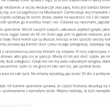
ąb nikobarski, a raczej nikobarczyk zwyczajny, który jest bardzo bli
zji, a w szczególności na Nikobarach. Zamieszkuje lasy tropikalne i
poczynku wzlatują do koron drzew, zwykle na wysokości od 3 do nawet
osób spotkać go w pobliżu miast i wsi. Odżywia się nasionami, jagodam
 upierzenie. Wśród naszych szarych, całkowicie zwykłych gołębi, jakie
ła może sięgać nawet do 40 cm. Kolor jego piór to głęboki niebieski, p
est biały. Pióra wokół szyi są dłuższe, tworząc w ten sposób swoisty koł
nia, poświęcają bardzo dużo czasu na jego pielęgnację, zażywając kąpi
st z sezonowością owoców, którymi się odżywia. W nocy odpoczywa, nat
na drzewo, albo gdy coś je spłoszy. Wtedy ich lot jest dość szybki, al
dę duże odległości. Gołąb ten nie ma wielu naturalnych wrogów, dlat
zechnie i póki co nie grozi im taki sam los, jaki spotkał dodo.
ary na całe życie. Na zmianę wysiadują jajo przez 30 dni, a pisklęciem
ębi. Ich barwne upierzenie sprawia, że często hodowcy decydują się w
h spokrewnienie z wymarłymi dodo. Miejmy nadzieję, że tych niezwykl
 w kategorii:
WYDARZENIA