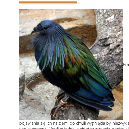
Pra
pojawienia się ich na ziemi do chwili wyginięcia był niez
tym stworzeniu. Według jednej z hipotez wyginęły, ponieważ 