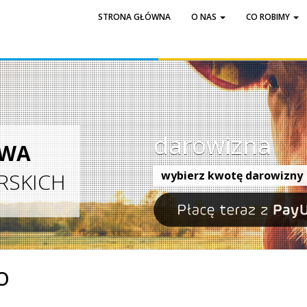
STRONA GŁÓWNA
O NAS
CO ROBIMY
darowizna
AWA
RSKICH
wybierz kwotę darowizny
o