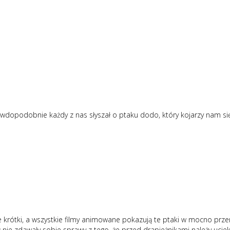
wdopodobnie każdy z nas słyszał o ptaku dodo, który kojarzy nam s
wykle krótki, a wszystkie filmy animowane pokazują te ptaki w mocno p
nie zdawały sobie sprawy z tego, że przed drapieżnikami należy ucieka