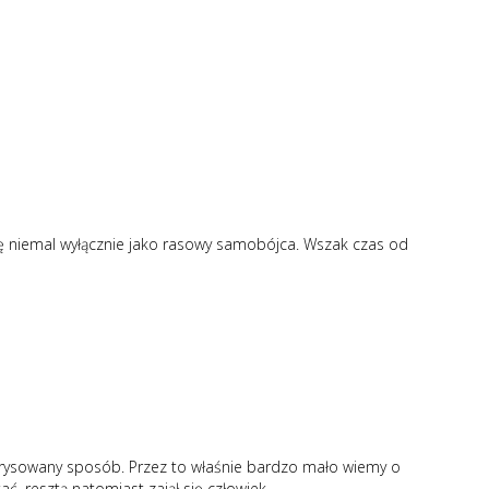
ię niemal wyłącznie jako rasowy samobójca. Wszak czas od
rzerysowany sposób. Przez to właśnie bardzo mało wiemy o
ć, resztą natomiast zajął się człowiek.