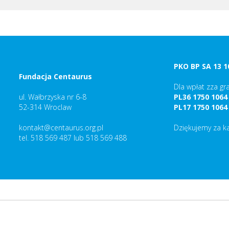
PKO BP SA 13 1
Fundacja Centaurus
Dla wpłat zza gra
ul. Wałbrzyska nr 6-8
PL36 1750 1064
52-314 Wroclaw
PL17 1750 1064
kontakt@centaurus.org.pl
Dziękujemy za k
tel. 518 569 487 lub 518 569 488