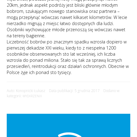
20km, jednak aspekt podróży jest bliski głównie młodym
bobrom, szukającym nowego stanowiska oraz partnera –
mogą przepłynąć wówczas nawet kilkaset kilometrów. W lecie
nierzadko migrują z miejsc łatwo dostępnych dla ludzi.
Osobniki wychowujące młode przenoszą się wówczas nawet
na tereny bagienne.
Liczebność bobrów po znacznym spadku wzrosła dopiero w
pierwszej dekadzie XXI wieku, kiedy to z niespełna 1200
osobników obserwowanych sto lat wcześniej, ich liczba
wzrosła do ponad miliona. Stało się tak za sprawą licznych
przesiedleń, reintrodukcji oraz działań ochronnych. Obecnie w
Polsce żyje ich ponad sto tysięcy.
Auto: Konopnicki Łukasz Data publikacji: 5 grudnia 2017 Dodano w
kategorii:
WYDARZENIA