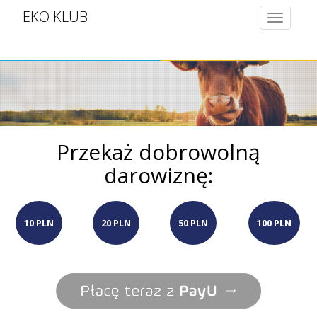
EKO KLUB
Toggle
navigatio
Przekaż dobrowolną
darowiznę:
10 PLN
20 PLN
50 PLN
100 PLN