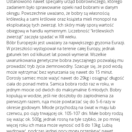
Ustanowiono nawet specjalny urząd bobrowniczego, którego
zadaniem było sprawowanie opieki nad bobrami w danym
okręgu. Powszechnie uważano, że bobry są własnością
królewską a sami królowie oraz książeta mieli monopol na
eksploatację tych zwierząt. Ich skóry miały sporą wartość
obiegową w handlu wymiennym. Liczebność “królewskich
zwierząt” zaczęła spadać w XIII wieku.
Bóbr Europejski jest uważany za największego gryzonia Eurazji.
W przeszłości występował na terenie całej Europy, jednak
gatunek ten od kilkuset lat powoli wymierał. Wszelkie
uwarunkowania genetyczne bobra zwyczajnego pozwalają mu
prowadzić tryb życia ziemnowodny. Szacuje się, że pod wodą
może wytrzymać bez wynurzania się nawet do 15 minut.
Dorosły samiec może ważyć nawet do 29kg i osiągnąć długość
ciała do ponad metra. Samica bobra rodzi raz w roku, w
jednym miocie od dwóch do maksymalnie 6 młodych. Bobry
kopulują w wodzie, jeśli nie doszłoby do zapłodnienia za
pierwszym razem, ruja może powtarzać się do 5-6 razy w
okresie godowym. Młode przychodzą na świat w maju lub
czerwcu, po ciąży trwającej ok. 105-107 dni. Małe bobry rodzą
się ważąc ok. 500g, jednak rosną na tyle szybko, że po mniej
więcej roku ich masa może wynosić od 8 do 13kg. Lubią
wędrować, podczas jednej nocy mogą przepłynąć nawet