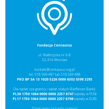
Fundacja Centaurus
ul. Wałbrzyska nr 6-8
52-314 Wroclaw
kontakt@centaurus.org.pl
tel. 518 569 487 lub 518 569 488
PKO BP SA 13 1020 5226 0000 6302 0398 3293
Dla wpłat zza granicy i wpłat stałych (Raiffeisen Bank):
PL36 1750 1064 0000 0000 2257 6747
(wpłaty w PLN)
PL17 1750 1064 0000 0000 2257 6798
(wpłaty w EUR)
Dziękujemy za każdą pomoc!