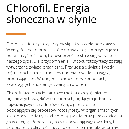
Chlorofil. Energia
słoneczna w płynie
O procesie fotosyntezy uczymy się już w szkole podstawowej.
Wiemy, że jest to proces, który pozwala roślinom żyć. A jeżeli
pozwala żyć roślinom, to równocześnie staje się gwarantem
naszego życia. Dla przypomnienia – w toku fotosyntezy zostają
wytwarzane związki organiczne. Przy udziale światła i wody
roślina pochłania z atmosfery nadmiar dwutlenku węgla,
produkując tlen. Ważne, że zachodzi on w komórkach,
zawierających substancję zwaną chlorofilem.
Chlorofil jako pojęcie naukowe można określić mianem
organicznych związków chemicznych, będących jednymi z
najważniejszych składników roślin, alg oraz bakterii,
poddających się procesowi fotosyntezy. W organizmach tych
jest odpowiedzialny za absorpcję światła oraz przekształcania
go w energię. Podczas tego cyklu powstają węglowodany, tj.
skrobia oraz cukry roślinne, a także liczne minerały, witaminy,