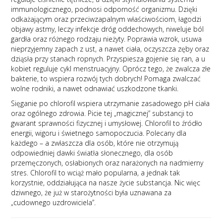
immunologicznego, podnosi odporność organizmu. Dzięki
odkażającym oraz przeciwzapalnym właściwościom, łagodzi
objawy astmy, leczy infekcje dróg oddechowych, niweluje ból
gardła oraz różnego rodzaju nieżyty. Poprawia wzrok, usuwa
nieprzyjemny zapach z ust, a nawet ciała, oczyszcza zęby oraz
dziąsła przy stanach ropnych. Przyspiesza gojenie się ran, a u
kobiet reguluje cykl menstruacyjny. Oprócz tego, że zwalcza złe
bakterie, to wspiera rozwój tych dobrych! Pomaga zwalczać
wolne rodniki, a nawet odnawiać uszkodzone tkanki.
Sięganie po chlorofil wspiera utrzymanie zasadowego pH ciała
oraz ogólnego zdrowia. Picie tej „magicznej” substancji to
gwarant sprawności fizycznej i umysłowej. Chlorofil to źródło
energii, wigoru i świetnego samopoczucia. Polecany dla
każdego – a zwłaszcza dla osób, które nie otrzymują
odpowiedniej dawki światła słonecznego, dla osób
przemęczonych, osłabionych oraz narażonych na nadmierny
stres. Chlorofil to wciąż mało popularna, a jednak tak
korzystnie, oddziałująca na nasze życie substancja. Nic więc
dziwnego, że już w starożytności była uznawana za
„cudownego uzdrowiciela”.