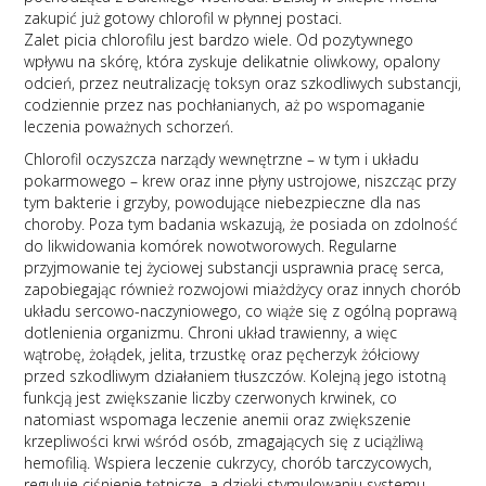
zakupić już gotowy chlorofil w płynnej postaci.
Zalet picia chlorofilu jest bardzo wiele. Od pozytywnego
wpływu na skórę, która zyskuje delikatnie oliwkowy, opalony
odcień, przez neutralizację toksyn oraz szkodliwych substancji,
codziennie przez nas pochłanianych, aż po wspomaganie
leczenia poważnych schorzeń.
Chlorofil oczyszcza narządy wewnętrzne – w tym i układu
pokarmowego – krew oraz inne płyny ustrojowe, niszcząc przy
tym bakterie i grzyby, powodujące niebezpieczne dla nas
choroby. Poza tym badania wskazują, że posiada on zdolność
do likwidowania komórek nowotworowych. Regularne
przyjmowanie tej życiowej substancji usprawnia pracę serca,
zapobiegając również rozwojowi miażdżycy oraz innych chorób
układu sercowo-naczyniowego, co wiąże się z ogólną poprawą
dotlenienia organizmu. Chroni układ trawienny, a więc
wątrobę, żołądek, jelita, trzustkę oraz pęcherzyk żółciowy
przed szkodliwym działaniem tłuszczów. Kolejną jego istotną
funkcją jest zwiększanie liczby czerwonych krwinek, co
natomiast wspomaga leczenie anemii oraz zwiększenie
krzepliwości krwi wśród osób, zmagających się z uciążliwą
hemofilią. Wspiera leczenie cukrzycy, chorób tarczycowych,
reguluje ciśnienie tętnicze, a dzięki stymulowaniu systemu