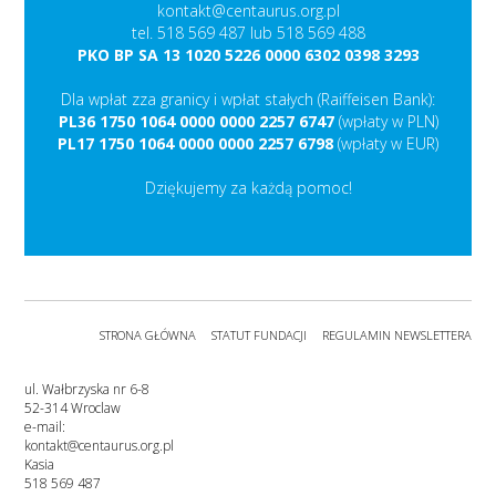
kontakt@centaurus.org.pl
tel. 518 569 487 lub 518 569 488
PKO BP SA 13 1020 5226 0000 6302 0398 3293
Dla wpłat zza granicy i wpłat stałych (Raiffeisen Bank):
PL36 1750 1064 0000 0000 2257 6747
(wpłaty w PLN)
PL17 1750 1064 0000 0000 2257 6798
(wpłaty w EUR)
Dziękujemy za każdą pomoc!
STRONA GŁÓWNA
STATUT FUNDACJI
REGULAMIN NEWSLETTERA
ul. Wałbrzyska nr 6-8
52-314 Wroclaw
e-mail:
kontakt@centaurus.org.pl
Kasia
518 569 487