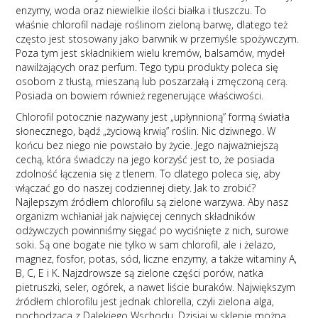
enzymy, woda oraz niewielkie ilości białka i tłuszczu. To
właśnie chlorofil nadaje roślinom zieloną barwę, dlatego też
często jest stosowany jako barwnik w przemyśle spożywczym.
Poza tym jest składnikiem wielu kremów, balsamów, mydeł
nawilżających oraz perfum. Tego typu produkty poleca się
osobom z tłustą, mieszaną lub poszarzałą i zmęczoną cerą.
Posiada on bowiem również regenerujące właściwości.
Chlorofil potocznie nazywany jest „upłynnioną” formą światła
słonecznego, bądź „życiową krwią” roślin. Nic dziwnego. W
końcu bez niego nie powstało by życie. Jego najważniejszą
cechą, która świadczy na jego korzyść jest to, że posiada
zdolność łączenia się z tlenem. To dlatego poleca się, aby
włączać go do naszej codziennej diety. Jak to zrobić?
Najlepszym źródłem chlorofilu są zielone warzywa. Aby nasz
organizm wchłaniał jak najwięcej cennych składników
odżywczych powinniśmy sięgać po wyciśnięte z nich, surowe
soki. Są one bogate nie tylko w sam chlorofil, ale i żelazo,
magnez, fosfor, potas, sód, liczne enzymy, a także witaminy A,
B, C, E i K. Najzdrowsze są zielone części porów, natka
pietruszki, seler, ogórek, a nawet liście buraków. Największym
źródłem chlorofilu jest jednak chlorella, czyli zielona alga,
pochodząca z Dalekiego Wschodu. Dzisiaj w sklepie można