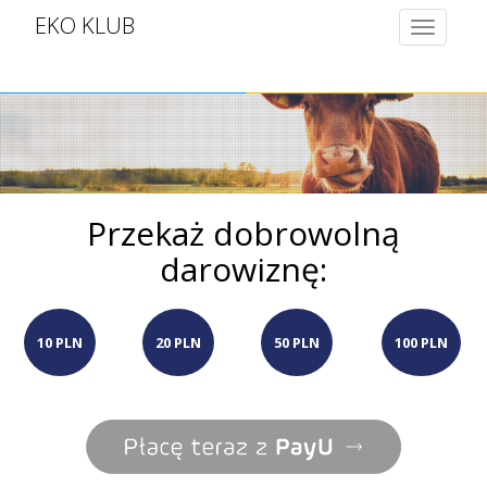
EKO KLUB
Toggle
navigatio
Przekaż dobrowolną
darowiznę:
10 PLN
20 PLN
50 PLN
100 PLN