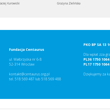
wicki
Grażyna Zielińska
J
PKO BP SA 13 1
Fundacja Centaurus
Dla wpłat zza gra
ul. Wałbrzyska nr 6-8
PL36 1750 1064
52-314 Wroclaw
PL17 1750 1064
kontakt@centaurus.org.pl
Dziękujemy za k
tel. 518 569 487 lub 518 569 488