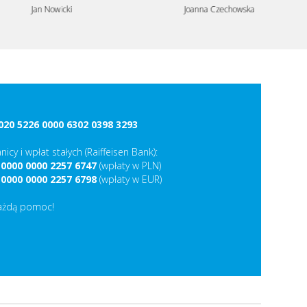
an Nowicki
Joanna Czechowska
020 5226 0000 6302 0398 3293
nicy i wpłat stałych (Raiffeisen Bank):
 0000 0000 2257 6747
(wpłaty w PLN)
 0000 0000 2257 6798
(wpłaty w EUR)
ażdą pomoc!