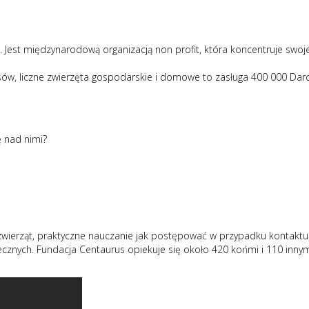
. Jest międzynarodową organizacją non profit, która koncentruje swoj
sów, liczne zwierzęta gospodarskie i domowe to zasługa 400 000 Darc
ę nad nimi?
os zwierząt, praktyczne nauczanie jak postępować w przypadku kontakt
ecznych. Fundacja Centaurus opiekuje się około 420 końmi i 110 innym