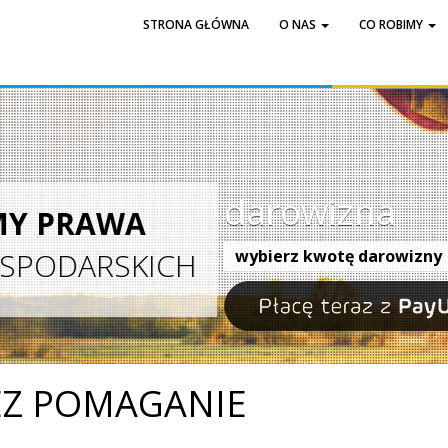
STRONA GŁÓWNA
O NAS
CO ROBIMY
darowizna
AWA
RSKICH
wybierz kwotę darowizny
EZ POMAGANIE