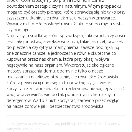
Środki, które stosujemy do prania również można z
powodzeniem zastąpić czymś naturalnym. W tym przypadku
mogą to być orzechy piorące, które sprawdzą się nie tylko przy
czyszczeniu tkanin, ale również myciu naczyń w zmywarce.
Wywar z nich może posłużyć również jako płyn do mycia szyb
czy podłogi.
Naturalnych środków, które sprawdzą się jako środki czystości
jest całe mnóstwo, a większość z nich, takie jak ocet, proszek
do pieczenia czy cytryna mamy niemal zawsze pod ręką. Są
one znacznie tańsze, a jednocześnie równie skuteczne co
kupowana przez nas chemia, która przy okazji wpływa
negatywnie na nasz organizm. Wykorzystując ekologiczne
metody sprzątania domu, dbamy nie tylko o nasze
mieszkanie i najbliższe otoczenie, ale również o środowisko,
które z pewnością nam się za to odwdzięczy. Jak widać,
korzystanie ze środków eko ma zdecydowanie więcej zalet niż
wad, w przeciwieństwie do tak popularnych, chemicznych
detergentów. Warto z nich korzystać, zarówno przez wzgląd
na nasze zdrowie jak i bezpieczeństwo środowiska.
Auto: Agnieszka Wojcieszek Data publikacji: 15 marca 2017 Dodano w
kategorii:
WYDARZENIA