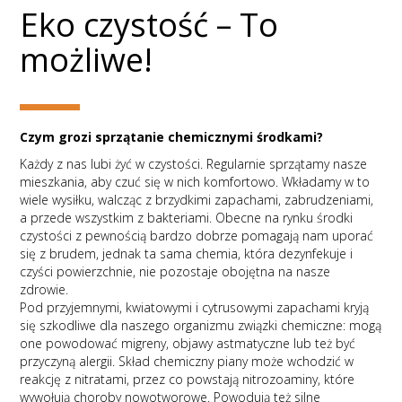
Eko czystość – To
możliwe!
Czym grozi sprzątanie chemicznymi środkami?
Każdy z nas lubi żyć w czystości. Regularnie sprzątamy nasze
mieszkania, aby czuć się w nich komfortowo. Wkładamy w to
wiele wysiłku, walcząc z brzydkimi zapachami, zabrudzeniami,
a przede wszystkim z bakteriami. Obecne na rynku środki
czystości z pewnością bardzo dobrze pomagają nam uporać
się z brudem, jednak ta sama chemia, która dezynfekuje i
czyści powierzchnie, nie pozostaje obojętna na nasze
zdrowie.
Pod przyjemnymi, kwiatowymi i cytrusowymi zapachami kryją
się szkodliwe dla naszego organizmu związki chemiczne: mogą
one powodować migreny, objawy astmatyczne lub też być
przyczyną alergii. Skład chemiczny piany może wchodzić w
reakcję z nitratami, przez co powstają nitrozoaminy, które
wywołują choroby nowotworowe. Powodują też silne