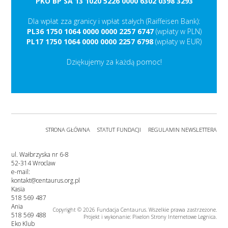
PKO BP SA 13 1020 5226 0000 6302 0398 3293
Dla wpłat zza granicy i wpłat stałych (Raiffeisen Bank):
PL36 1750 1064 0000 0000 2257 6747
(wpłaty w PLN)
PL17 1750 1064 0000 0000 2257 6798
(wpłaty w EUR)
Dziękujemy za każdą pomoc!
STRONA GŁÓWNA
STATUT FUNDACJI
REGULAMIN NEWSLETTERA
ul. Wałbrzyska nr 6-8
52-314 Wroclaw
e-mail:
kontakt@centaurus.org.pl
Kasia
518 569 487
Ania
Copyright © 2026 Fundacja Centaurus. Wszelkie prawa zastrzeżone.
518 569 488
Projekt i wykonanie: Pixelon
Strony Internetowe Legnica
.
Eko Klub