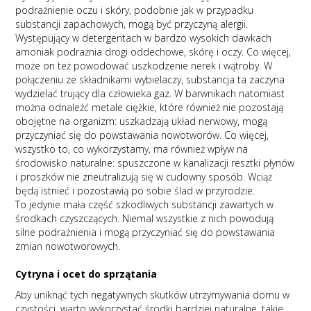
podrażnienie oczu i skóry, podobnie jak w przypadku
substancji zapachowych, mogą być przyczyną alergii.
Występujący w detergentach w bardzo wysokich dawkach
amoniak podrażnia drogi oddechowe, skórę i oczy. Co więcej,
może on też powodować uszkodzenie nerek i wątroby. W
połączeniu ze składnikami wybielaczy, substancja ta zaczyna
wydzielać trujący dla człowieka gaz. W barwnikach natomiast
można odnaleźć metale ciężkie, które również nie pozostają
obojętne na organizm: uszkadzają układ nerwowy, mogą
przyczyniać się do powstawania nowotworów. Co więcej,
wszystko to, co wykorzystamy, ma również wpływ na
środowisko naturalne: spuszczone w kanalizacji resztki płynów
i proszków nie zneutralizują się w cudowny sposób. Wciąż
będą istnieć i pozostawią po sobie ślad w przyrodzie.
To jedynie mała część szkodliwych substancji zawartych w
środkach czyszczących. Niemal wszystkie z nich powodują
silne podrażnienia i mogą przyczyniać się do powstawania
zmian nowotworowych.
Cytryna i ocet do sprzątania
Aby uniknąć tych negatywnych skutków utrzymywania domu w
czystości, warto wykorzystać środki bardziej naturalne, takie