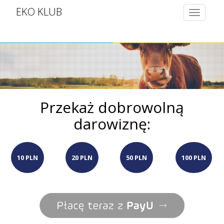
EKO KLUB
Toggle
navigatio
Przekaż dobrowolną
darowiznę:
10 PLN
20 PLN
50 PLN
100 PLN