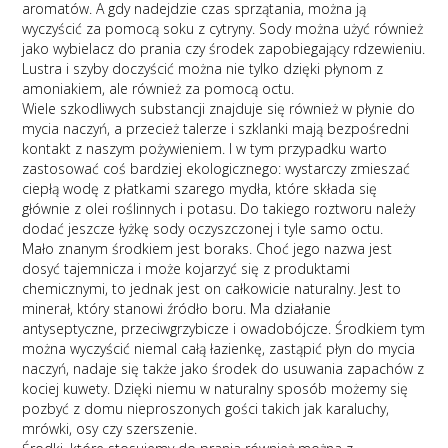
aromatów. A gdy nadejdzie czas sprzątania, można ją
wyczyścić za pomocą soku z cytryny. Sody można użyć również
jako wybielacz do prania czy środek zapobiegający rdzewieniu.
Lustra i szyby doczyścić można nie tylko dzięki płynom z
amoniakiem, ale również za pomocą octu.
Wiele szkodliwych substancji znajduje się również w płynie do
mycia naczyń, a przecież talerze i szklanki mają bezpośredni
kontakt z naszym pożywieniem. I w tym przypadku warto
zastosować coś bardziej ekologicznego: wystarczy zmieszać
ciepłą wodę z płatkami szarego mydła, które składa się
głównie z olei roślinnych i potasu. Do takiego roztworu należy
dodać jeszcze łyżkę sody oczyszczonej i tyle samo octu.
Mało znanym środkiem jest boraks. Choć jego nazwa jest
dosyć tajemnicza i może kojarzyć się z produktami
chemicznymi, to jednak jest on całkowicie naturalny. Jest to
minerał, który stanowi źródło boru. Ma działanie
antyseptyczne, przeciwgrzybicze i owadobójcze. Środkiem tym
można wyczyścić niemal całą łazienkę, zastąpić płyn do mycia
naczyń, nadaje się także jako środek do usuwania zapachów z
kociej kuwety. Dzięki niemu w naturalny sposób możemy się
pozbyć z domu nieproszonych gości takich jak karaluchy,
mrówki, osy czy szerszenie.