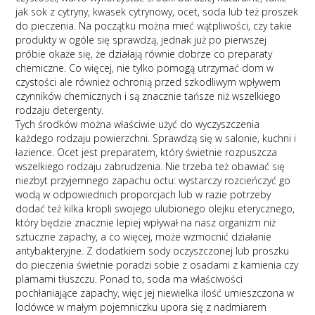
jak sok z cytryny, kwasek cytrynowy, ocet, soda lub też proszek
do pieczenia. Na początku można mieć wątpliwości, czy takie
produkty w ogóle się sprawdzą, jednak już po pierwszej
próbie okaże się, że działają równie dobrze co preparaty
chemiczne. Co więcej, nie tylko pomogą utrzymać dom w
czystości ale również ochronią przed szkodliwym wpływem
czynników chemicznych i są znacznie tańsze niż wszelkiego
rodzaju detergenty.
Tych środków można właściwie użyć do wyczyszczenia
każdego rodzaju powierzchni. Sprawdzą się w salonie, kuchni i
łazience. Ocet jest preparatem, który świetnie rozpuszcza
wszelkiego rodzaju zabrudzenia. Nie trzeba też obawiać się
niezbyt przyjemnego zapachu octu: wystarczy rozcieńczyć go
wodą w odpowiednich proporcjach lub w razie potrzeby
dodać też kilka kropli swojego ulubionego olejku eterycznego,
który będzie znacznie lepiej wpływał na nasz organizm niż
sztuczne zapachy, a co więcej, może wzmocnić działanie
antybakteryjne. Z dodatkiem sody oczyszczonej lub proszku
do pieczenia świetnie poradzi sobie z osadami z kamienia czy
plamami tłuszczu. Ponad to, soda ma właściwości
pochłaniające zapachy, więc jej niewielka ilość umieszczona w
lodówce w małym pojemniczku upora się z nadmiarem