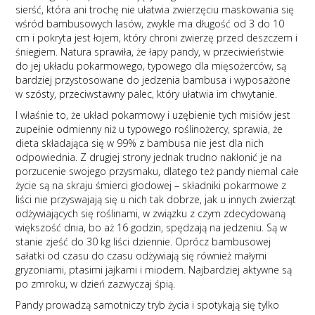
sierść, która ani trochę nie ułatwia zwierzęciu maskowania się
wśród bambusowych lasów, zwykle ma długość od 3 do 10
cm i pokryta jest łojem, który chroni zwierzę przed deszczem i
śniegiem. Natura sprawiła, że łapy pandy, w przeciwieństwie
do jej układu pokarmowego, typowego dla mięsożerców, są
bardziej przystosowane do jedzenia bambusa i wyposażone
w szósty, przeciwstawny palec, który ułatwia im chwytanie.
I właśnie to, że układ pokarmowy i uzębienie tych misiów jest
zupełnie odmienny niż u typowego roślinożercy, sprawia, że
dieta składająca się w 99% z bambusa nie jest dla nich
odpowiednia. Z drugiej strony jednak trudno nakłonić je na
porzucenie swojego przysmaku, dlatego też pandy niemal całe
życie są na skraju śmierci głodowej – składniki pokarmowe z
liści nie przyswajają się u nich tak dobrze, jak u innych zwierząt
odżywiających się roślinami, w związku z czym zdecydowaną
większość dnia, bo aż 16 godzin, spędzają na jedzeniu. Są w
stanie zjeść do 30 kg liści dziennie. Oprócz bambusowej
sałatki od czasu do czasu odżywiają się również małymi
gryzoniami, ptasimi jajkami i miodem. Najbardziej aktywne są
po zmroku, w dzień zazwyczaj śpią.
Pandy prowadzą samotniczy tryb życia i spotykają się tylko