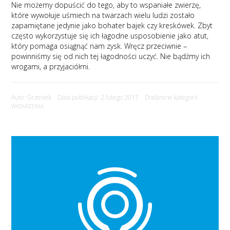
Nie możemy dopuścić do tego, aby to wspaniałe zwierzę,
które wywołuje uśmiech na twarzach wielu ludzi zostało
zapamiętane jedynie jako bohater bajek czy kreskówek. Zbyt
często wykorzystuje się ich łagodne usposobienie jako atut,
który pomaga osiągnąć nam zysk. Wręcz przeciwnie –
powinniśmy się od nich tej łagodności uczyć. Nie bądźmy ich
wrogami, a przyjaciółmi.
Auto: Grzesiek Data publikacji: 2 lutego 2017 Dodano w kategorii:
WYDARZENIA