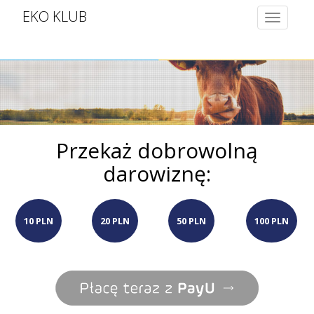
EKO KLUB
Toggle
navigatio
Przekaż dobrowolną
darowiznę:
10 PLN
20 PLN
50 PLN
100 PLN