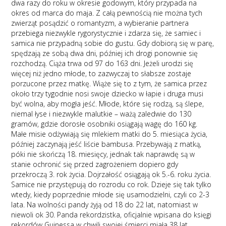
dwa razy do roku w okresie godowym, który przypada na
okres od marca do maja. Z całą pewnością nie można tych
zwierząt posądzić o romantyzm, a wybieranie partnera
przebiega niezwykle rygorystycznie i zdarza się, że samiec i
samica nie przypadną sobie do gustu. Gdy dobiorą się w parę,
spędzają ze sobą dwa dni, później ich drogi ponownie się
rozchodzą. Ciąża trwa od 97 do 163 dni. Jeżeli urodzi się
więcej niż jedno młode, to zazwyczaj to słabsze zostaje
porzucone przez matkę. Wiąże się to z tym, że samica przez
około trzy tygodnie nosi swoje dziecko w łapie i druga musi
być wolna, aby mogła jeść. Młode, które się rodzą, są ślepe,
niemal łyse i niezwykle malutkie – ważą zaledwie do 130
gramów, gdzie dorosłe osobniki osiągają wagę do 160 kg.
Małe misie odżywiają się mlekiem matki do 5. miesiąca życia,
później zaczynają jeść liście bambusa. Przebywają z matką,
póki nie skończą 18. miesięcy, jednak tak naprawdę są w
stanie ochronić się przed zagrożeniem dopiero gdy
przekroczą 3. rok życia. Dojrzałość osiągają ok 5.-6. roku życia.
Samice nie przystępują do rozrodu co rok. Dzieje się tak tylko
wtedy, kiedy poprzednie młode się usamodzielni, czyli co 2-3
lata. Na wolności pandy żyją od 18 do 22 lat, natomiast w
niewoli ok 30. Panda rekordzistka, oficjalnie wpisana do księgi
rekordów Guinessa w chwili swojej śmierci miała 38 lat.