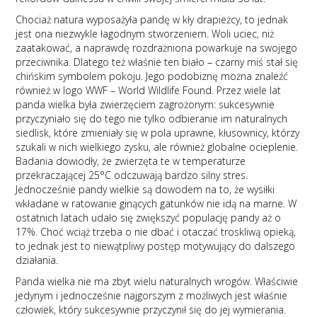
Chociaż natura wyposażyła pandę w kły drapieżcy, to jednak
jest ona niezwykle łagodnym stworzeniem. Woli uciec, niż
zaatakować, a naprawdę rozdrażniona powarkuje na swojego
przeciwnika. Dlatego też właśnie ten biało – czarny miś stał się
chińskim symbolem pokoju. Jego podobiznę można znaleźć
również w logo WWF – World Wildlife Found. Przez wiele lat
panda wielka była zwierzęciem zagrożonym: sukcesywnie
przyczyniało się do tego nie tylko odbieranie im naturalnych
siedlisk, które zmieniały się w pola uprawne, kłusownicy, którzy
szukali w nich wielkiego zysku, ale również globalne ocieplenie.
Badania dowiodły, że zwierzęta te w temperaturze
przekraczającej 25°C odczuwają bardzo silny stres.
Jednocześnie pandy wielkie są dowodem na to, że wysiłki
wkładane w ratowanie ginących gatunków nie idą na marne. W
ostatnich latach udało się zwiększyć populację pandy aż o
17%. Choć wciąż trzeba o nie dbać i otaczać troskliwą opieką,
to jednak jest to niewątpliwy postęp motywujący do dalszego
działania.
Panda wielka nie ma zbyt wielu naturalnych wrogów. Właściwie
jedynym i jednocześnie najgorszym z możliwych jest właśnie
człowiek, który sukcesywnie przyczynił się do jej wymierania.