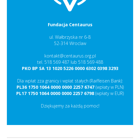
Fundacja Centaurus
ul. Wałbrzyska nr 6-8
52-314 Wroclaw
kontakt@centaurus.org.pl
tel. 518 569 487 lub 518 569 488
PKO BP SA 13 1020 5226 0000 6302 0398 3293
Dla wpłat zza granicy i wpłat stałych (Raiffeisen Bank):
PL36 1750 1064 0000 0000 2257 6747
(wpłaty w PLN)
PL17 1750 1064 0000 0000 2257 6798
(wpłaty w EUR)
Dziękujemy za każdą pomoc!