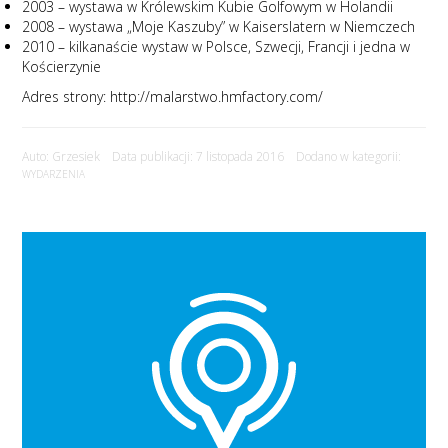
2003 – wystawa w Królewskim Kubie Golfowym w Holandii
2008 – wystawa „Moje Kaszuby” w Kaiserslatern w Niemczech
2010 – kilkanaście wystaw w Polsce, Szwecji, Francji i jedna w
Kościerzynie
Adres strony:
http://malarstwo.hmfactory.com/
Auto: Grzesiek Data publikacji: 7 listopada 2016 Dodano w kategorii:
WYDARZENIA