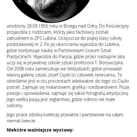
urodzony 28.09.1955 roku w Brzegu nad Odrą. Do Kościerzyny
przyjeżdża z rodzicami, którzy jako fachowcy zostali
zatrudnieni w ZPS Lubina. Uczęszcza do piątej klasy szkoły
podstawowej nr 2. Po jej ukończeniu wyjeżdża do Lublina,
gdzie kontynuuje naukę w Państwowym Liceum Sztuk
Plastycznych. Wyjeżdża do Paryża, gdzie przez następne lata
uczy się w prywatnej szkole sztuki profesora T. Borowczyka.
Od 2008 roku zamieszkuje we Wdzydzach, gdzie prowadzi
własną galerię sztuki. Józef Ciężki to człowiek renesansu. To
określenie jest w stu procentach adekwatne do tego co Ciężki
potrafi. Zajmuje się malarstwem, grafiką i rzeźbiarstwem. Pisze
poezje i opowiadania, zajmuje się także fotografią artystyczną.
Jego wielką pasją jest żeglarstwo, gdzie odnosi nie małe
sukcesy.
Jego prace zdobią kolekcję prywatne i państwowe na całym
niemal świecie.
Niektóre ważniejsze wystawy: