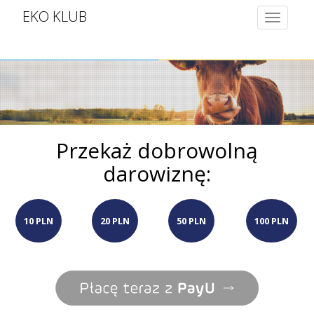
EKO KLUB
Toggle
navigatio
Przekaż dobrowolną
darowiznę:
10 PLN
20 PLN
50 PLN
100 PLN