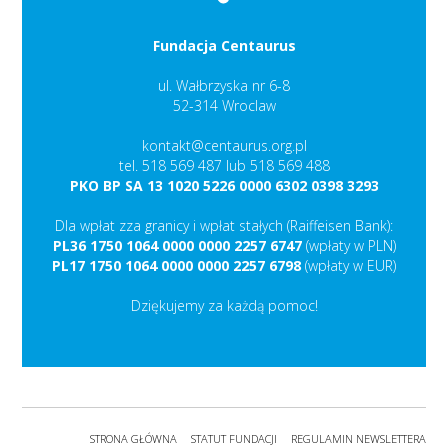
Fundacja Centaurus
ul. Wałbrzyska nr 6-8
52-314 Wroclaw
kontakt@centaurus.org.pl
tel. 518 569 487 lub 518 569 488
PKO BP SA 13 1020 5226 0000 6302 0398 3293
Dla wpłat zza granicy i wpłat stałych (Raiffeisen Bank):
PL36 1750 1064 0000 0000 2257 6747
(wpłaty w PLN)
PL17 1750 1064 0000 0000 2257 6798
(wpłaty w EUR)
Dziękujemy za każdą pomoc!
STRONA GŁÓWNA
STATUT FUNDACJI
REGULAMIN NEWSLETTERA