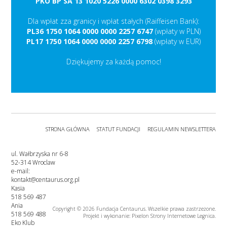
PKO BP SA 13 1020 5226 0000 6302 0398 3293
Dla wpłat zza granicy i wpłat stałych (Raiffeisen Bank):
PL36 1750 1064 0000 0000 2257 6747
(wpłaty w PLN)
PL17 1750 1064 0000 0000 2257 6798
(wpłaty w EUR)
Dziękujemy za każdą pomoc!
STRONA GŁÓWNA
STATUT FUNDACJI
REGULAMIN NEWSLETTERA
ul. Wałbrzyska nr 6-8
52-314 Wroclaw
e-mail:
kontakt@centaurus.org.pl
Kasia
518 569 487
Ania
Copyright © 2026 Fundacja Centaurus. Wszelkie prawa zastrzeżone.
518 569 488
Projekt i wykonanie: Pixelon
Strony Internetowe Legnica
.
Eko Klub