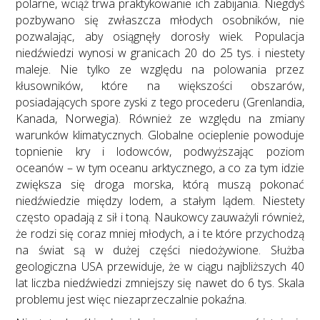
polarne, wciąż trwa praktykowanie ich zabijania. Niegdyś
pozbywano się zwłaszcza młodych osobników, nie
pozwalając, aby osiągnęły dorosły wiek. Populacja
niedźwiedzi wynosi w granicach 20 do 25 tys. i niestety
maleje. Nie tylko ze względu na polowania przez
kłusowników, które na większości obszarów,
posiadających spore zyski z tego procederu (Grenlandia,
Kanada, Norwegia). Również ze względu na zmiany
warunków klimatycznych. Globalne ocieplenie powoduje
topnienie kry i lodowców, podwyższając poziom
oceanów – w tym oceanu arktycznego, a co za tym idzie
zwiększa się droga morska, którą muszą pokonać
niedźwiedzie między lodem, a stałym lądem. Niestety
często opadają z sił i toną. Naukowcy zauważyli również,
że rodzi się coraz mniej młodych, a i te które przychodzą
na świat są w dużej części niedożywione. Służba
geologiczna USA przewiduje, że w ciągu najbliższych 40
lat liczba niedźwiedzi zmniejszy się nawet do 6 tys. Skala
problemu jest więc niezaprzeczalnie pokaźna.