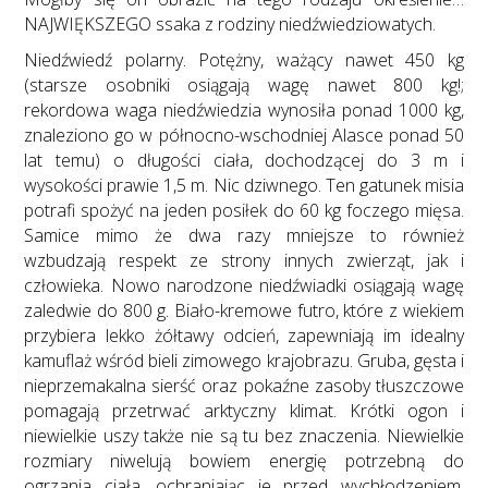
NAJWIĘKSZEGO ssaka z rodziny niedźwiedziowatych.
Niedźwiedź polarny. Potężny, ważący nawet 450 kg
(starsze osobniki osiągają wagę nawet 800 kg!;
rekordowa waga niedźwiedzia wynosiła ponad 1000 kg,
znaleziono go w północno-wschodniej Alasce ponad 50
lat temu) o długości ciała, dochodzącej do 3 m i
wysokości prawie 1,5 m. Nic dziwnego. Ten gatunek misia
potrafi spożyć na jeden posiłek do 60 kg foczego mięsa.
Samice mimo że dwa razy mniejsze to również
wzbudzają respekt ze strony innych zwierząt, jak i
człowieka. Nowo narodzone niedźwiadki osiągają wagę
zaledwie do 800 g. Biało-kremowe futro, które z wiekiem
przybiera lekko żółtawy odcień, zapewniają im idealny
kamuflaż wśród bieli zimowego krajobrazu. Gruba, gęsta i
nieprzemakalna sierść oraz pokaźne zasoby tłuszczowe
pomagają przetrwać arktyczny klimat. Krótki ogon i
niewielkie uszy także nie są tu bez znaczenia. Niewielkie
rozmiary niwelują bowiem energię potrzebną do
ogrzania ciała, ochraniając je przed wychłodzeniem.