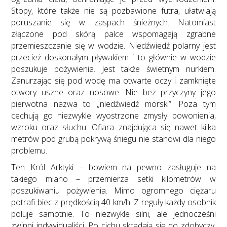
Stopy, które także nie są pozbawione futra, ułatwiają
poruszanie się w zaspach śnieżnych. Natomiast
złączone pod skórą palce wspomagają zgrabne
przemieszczanie się w wodzie. Niedźwiedź polarny jest
przecież doskonałym pływakiem i to głównie w wodzie
poszukuje pożywienia. Jest także świetnym nurkiem.
Zanurzając się pod wodę ma otwarte oczy i zamknięte
otwory uszne oraz nosowe. Nie bez przyczyny jego
pierwotna nazwa to „niedźwiedź morski”. Poza tym
cechują go niezwykle wyostrzone zmysły powonienia,
wzroku oraz słuchu. Ofiara znajdująca się nawet kilka
metrów pod grubą pokrywą śniegu nie stanowi dla niego
problemu.
Ten Król Arktyki – bowiem na pewno zasługuje na
takiego miano – przemierza setki kilometrów w
poszukiwaniu pożywienia. Mimo ogromnego ciężaru
potrafi biec z prędkością 40 km/h. Z reguły każdy osobnik
poluje samotnie. To niezwykle silni, ale jednocześni
zwinni indywidualiści. Po cichu skradają się do zdobyczy,