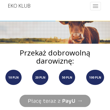
EKO KLUB
Toggle
navigatio
Przekaż dobrowolną
darowiznę:
10 PLN
20 PLN
50 PLN
100 PLN