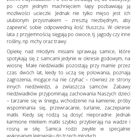
po czym jednym machnięciem łapy pozbawiają ją
możliwości ucieczki. Jednak nie tylko mięso jest ich
ulubionym przysmakiem – zresztą niezbędnym, aby
zapewnić sobie odpowiednią ilość tłuszczu. W okresie
lata z przyjemnością sięgają po owoce, tj. jagody czy inne
rośliny, np. mchy oraz trawy.
Opiekę nad młodymi misiami sprawują samice, które
spotykają się z samcami jedynie w okresie godowym, na
wiosnę. Małe niedźwiadki pozostają przy mamie przez
czas dwóch lat, kiedy to uczą się polowania, poznają
zagrożenia, mogące na nie czyhać – również ze strony
innych niedźwiedzi, a zwłaszcza samców. Zabawy
niedźwiadków przypominają zachowania Naszych dzieci
– tarzanie się w śniegu, wchodzenie na kamienie, próby
wspominania się, przewracanie, turlanie, zaczepianie
matki. Kiedy się rodzą są dosyć nieporadne. Jednak
karmione mlekiem matki szybko przybierają na wadze i
rosną w siłę. Samica rodzi zwykle w specjalnie
wykopanym legowisku do trzech młodych.