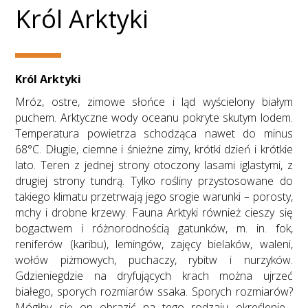
Król Arktyki
Król Arktyki
Mróz, ostre, zimowe słońce i ląd wyścielony białym
puchem. Arktyczne wody oceanu pokryte skutym lodem.
Temperatura powietrza schodząca nawet do minus
68°C. Długie, ciemne i śnieżne zimy, krótki dzień i krótkie
lato. Teren z jednej strony otoczony lasami iglastymi, z
drugiej strony tundrą. Tylko rośliny przystosowane do
takiego klimatu przetrwają jego srogie warunki – porosty,
mchy i drobne krzewy. Fauna Arktyki również cieszy się
bogactwem i różnorodnością gatunków, m. in. fok,
reniferów (karibu), lemingów, zajęcy bielaków, waleni,
wołów piżmowych, puchaczy, rybitw i nurzyków.
Gdzieniegdzie na dryfujących krach można ujrzeć
białego, sporych rozmiarów ssaka. Sporych rozmiarów?
Mógłby się on obrazić na tego rodzaju określenie…