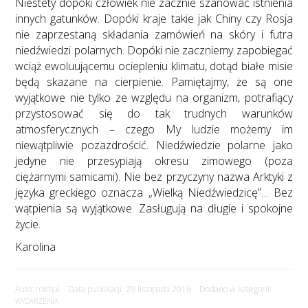
Niestety dopóki człowiek nie zacznie szanować istnienia
innych gatunków. Dopóki kraje takie jak Chiny czy Rosja
nie zaprzestaną składania zamówień na skóry i futra
niedźwiedzi polarnych. Dopóki nie zaczniemy zapobiegać
wciąż ewoluującemu ociepleniu klimatu, dotąd białe misie
będą skazane na cierpienie. Pamiętajmy, że są one
wyjątkowe nie tylko ze względu na organizm, potrafiący
przystosować się do tak trudnych warunków
atmosferycznych – czego My ludzie możemy im
niewątpliwie pozazdrościć. Niedźwiedzie polarne jako
jedyne nie przesypiają okresu zimowego (poza
ciężarnymi samicami). Nie bez przyczyny nazwa Arktyki z
języka greckiego oznacza „Wielką Niedźwiedzicę”… Bez
wątpienia są wyjątkowe. Zasługują na długie i spokojne
życie.
Karolina
Auto: michal Data publikacji: 29 listopada 2016 Dodano w kategorii:
WYDARZENIA