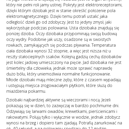
który nie pełni roli jamy ustnej. Pokryty jest elektroreceptorami,
dzięki którym dziobak jest w stanie określić położenie pola
elektromagnetycznego. Dzięki temu potrafi ustalić jaka
odległość dzieli go od zdobyczy. Jest to jedyny zmysł, jaki
wykorzystuje podczas polowania. Usta dziobaka znajdują się
poniżej dzioba. Oczy dziobaka przypominają swoją budową
oczy wydry. Podobnie jak uszy, osadzone są w swoistych
rowkach, zamykających się podczas pływania. Temperatura
ciała dziobaka wynosi 32 stopnie, a więc jest niższa niż u
reszty stałocieplnych ssaków. Kolejną gadzią cechą dziobaków
jest kolec jadowy umieszczony na pięcie. Jad dziobaka nie jest
śmiertelny dla człowieka, jednak może sprawić naprawdę
dużo bólu, który uniemożliwia normalne funkcjonowanie.
Młode dziobaki mają mleczne zęby, które z czasem wypadają
i ustępują miejsca zrogowaciałym płytkom, które służą do
miażdżenia pokarmu.
Dziobaki najbardziej aktywne są wieczorami i nocą. Jeżeli
pokazują się w dzień, to zazwyczaj w bardzo pochmurne dni.
Odżywiają się larwami owadów, krewetkami, pierścienicami i
rakowatymi. Polują tylko i wyłącznie w wodzie, jednak zdobycz
wynosi na brzeg i dopiero tam zjadają. Potrafią zanurkować na
ok. 40 sekund, a na polowaniu spędzają do 12 godzin