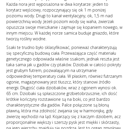
Każda nora jest wyposażona w dwa korytarze: jeden to
korytarz wejściowy, rozpoczynający się ok 1 m poniżej
poziomu wody. Drugi to kanał wentylacyjny, ok, 1,5 m nad
powierzchnią wody. Jeżeli poziom wody się waha, zwierzak
opuszcza swoje mieszkanie i zajmuje się kopaniem nowego, w
innym miejscu. W każdej norze samica buduje gniazdo, które
tworzą rośliny wodne.
Ssaki te trudno było sklasyfikować, ponieważ charakteryzują
się specyficzną budową ciała. Przeważająca część materiału
genetycznego odpowiada właśnie ssakom, jednak reszta jest
taka sama jak u gadów czy ptaków. Dziobak w całości pokryty
jest grubym futrem, pozwalającym na utrzymanie
odpowiedniej temperatury ciała. W płaskim, również futrzanym
ogonie, magazynowany jest tłuszcz, który stanowi źródło
energii. Długość ciała dziobaków, wraz z ogonem wynosi ok.
65 cm. Dziobaki są spłaszczone grzbietobrzusznie, ich dość
krótkie kończyny rozstawione są na boki, co jest bardzo
charakterystyczne dla gadów. Palce połączone są błoną
pławną, która ma zdolność zwijania się w harmonijkę, gdy
zwierzę wychodzi na ląd. Kojarzący się z kaczym dziobem, acz
proporcjonalnie większy i szerszy pysk jest miękki i skórzasty,
na jego wierzchu znajdują się nozdrza. Jest to organ zmysłowy,