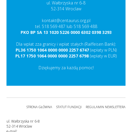
ul. Wałbrzyska nr 6-8
52-314 Wroclaw
kontakt@centaurus.org.pl
tel. 518 569 487 lub 518 569 488
PKO BP SA 13 1020 5226 0000 6302 0398 3293
Dla wpłat zza granicy i wpłat stałych (Raiffeisen Bank):
PL36 1750 1064 0000 0000 2257 6747
(wpłaty w PLN)
PL17 1750 1064 0000 0000 2257 6798
(wpłaty w EUR)
Dziękujemy za każdą pomoc!
STRONA GŁÓWNA
STATUT FUNDACJI
REGULAMIN NEWSLETTERA
ul. Wałbrzyska nr 6-8
52-314 Wroclaw
e-mail: