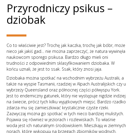
Przyrodniczy psikus –
dziobak
Co to właściwie jest? Trochę jak kaczka, trochę jak bóbr, może
nieco jak jakiś gad… nie można zaprzeczyć, że natura wywinęła
naukowcom sporego psikusa. Bardzo długo mieli oni
trudności z odpowiednim sklasyfikowaniem dziobaka. W
końcu uznali, że jest to ssak. Ssak, który znosi jaja.
Dziobaka można spotkać na wschodnim wybrzeżu Australii, a
także na wyspie Tasmanii, rzadziej w Alpach Australijskich czy u
wybrzeży Queensland oraz północnej części półwyspu York.
Jest to endemiczny gatunek, który nie występuje nigdzie indziej
na świecie, prócz tych kilku wyjątkowych miejsc. Bardzo rzadko
zdarza mu się zamieszkiwać krystalicznie czyste rzeki.
Zazwyczaj można go spotkać w tych nieco bardziej mulistych.
Pojawia się również w jeziorach i rozlewiskach. To właśnie
woda jest ich naturalnym środowiskiem. Mieszkają w ziemnych
norach, które wykopują na brzegach zbiorników wodnych.