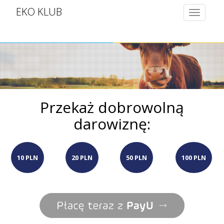
EKO KLUB
Toggle
navigatio
Przekaż dobrowolną
darowiznę:
10 PLN
20 PLN
50 PLN
100 PLN