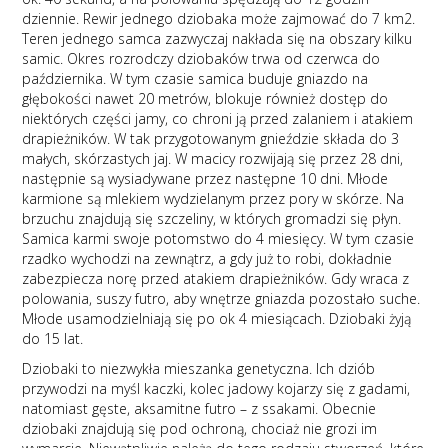
dziennie. Rewir jednego dziobaka może zajmować do 7 km2.
Teren jednego samca zazwyczaj nakłada się na obszary kilku
samic. Okres rozrodczy dziobaków trwa od czerwca do
października. W tym czasie samica buduje gniazdo na
głębokości nawet 20 metrów, blokuje również dostęp do
niektórych części jamy, co chroni ją przed zalaniem i atakiem
drapieżników. W tak przygotowanym gnieździe składa do 3
małych, skórzastych jaj. W macicy rozwijają się przez 28 dni,
następnie są wysiadywane przez następne 10 dni. Młode
karmione są mlekiem wydzielanym przez pory w skórze. Na
brzuchu znajdują się szczeliny, w których gromadzi się płyn.
Samica karmi swoje potomstwo do 4 miesięcy. W tym czasie
rzadko wychodzi na zewnątrz, a gdy już to robi, dokładnie
zabezpiecza norę przed atakiem drapieżników. Gdy wraca z
polowania, suszy futro, aby wnętrze gniazda pozostało suche.
Młode usamodzielniają się po ok 4 miesiącach. Dziobaki żyją
do 15 lat.
Dziobaki to niezwykła mieszanka genetyczna. Ich dziób
przywodzi na myśl kaczki, kolec jadowy kojarzy się z gadami,
natomiast gęste, aksamitne futro – z ssakami. Obecnie
dziobaki znajdują się pod ochroną, chociaż nie grozi im