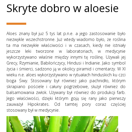
Skryte dobro w aloesie
Aloes znany był już 5 tys lat p.n.e. a jego zastosowanie było
niezwykle wszechstronne. Już wtedy wiadomo było, że roślina
ta ma niezwykłe właściwości i w czasach, kiedy nie istniały
jeszcze leki tworzone w laboratoriach, w medycynie
wykorzystywano właśnie między innymi tę roślinę. Używali jej
Grecy, Rzymianie, Babilończycy, Hindusi i Indianie. Jako symbol
życia i śmierci, sadzono ją w okolicy piramid i cmentarzy. W XI
wieku n.e. aloes wykorzystywano w rytuałach hinduskich ku czci
boga Śiwy. Stosowany był również jako pachnidło, którym
skrapiano pościele i całuny pogrzebowe, służył również do
balsamowania zwłok. Używany był również do produkcji farb.
Jego właściwości, dzięki którym goją się rany jako pierwszy
zauważył Hipokrates. Od tamtej pory coraz częściej
stosowany był w medycynie.