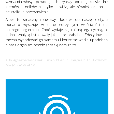
wzmacnia włosy i powoduje ich szybszy porost. Jako składnik
kremów i toników nie tylko nawilża, ale również ochrania i
neutralizuje przebarwienia.
Aloes to smaczny i ciekawy dodatek do naszej diety, a
ponadto wykazuje wiele dobroczynnych właściwości dla
naszego organizmu. Choć wydaje się rośliną egzotyczną, to
jednak znały ją i stosowały już nasze prababki. Zdecydowanie
można wyhodować go samemu i korzystać wedle upodobań,
a nasz organizm odwdzięczy się nam za to.
Auto: Agnieszka Wojcieszek Data publikacji: 18 sierpnia 2017 Dodano w
kategorii:
WYDARZENIA