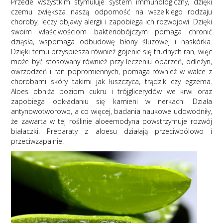
Przede wszystkim stymuluje system immunologiczny, dzięki
czemu zwiększa naszą odporność na wszelkiego rodzaju
choroby, leczy objawy alergii i zapobiega ich rozwojowi. Dzięki
swoim właściwościom bakteriobójczym pomaga chronić
dziąsła, wspomaga odbudowę błony śluzowej i naskórka.
Dzięki temu przyspiesza również gojenie się trudnych ran, więc
może być stosowany również przy leczeniu oparzeń, odleżyn,
owrzodzeń i ran popromiennych, pomaga również w walce z
chorobami skóry takimi jak łuszczyca, trądzik czy egzema.
Aloes obniża poziom cukru i trójglicerydów we krwi oraz
zapobiega odkładaniu się kamieni w nerkach. Działa
antynowotworowo, a co więcej, badania naukowe udowodniły,
że zawarta w tej roślinie aloeemodyna powstrzymuje rozwój
białaczki. Preparaty z aloesu działają przeciwbólowo i
przeciwzapalnie.