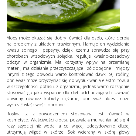
Aloes może okazać się dobry również dla osób, które cierpią
na problemy z układem trawiennym. Hamuje on wydzielanie
kwasu solnego i pepsyny, dzięki czemu sprawdza się przy
chorobach wrzodowych żołądka, reguluje kwaśno-zasadowy
odczyn w organizmie. Ma korzystny wpływ na przemianę
materii, ma działanie przeczyszczające i żółciopędne i między
innymi z tego powodu warto kontrolować dawki tej rośliny,
ponieważ może przyczyniać się do wypłukiwania elektrolitów, a
w szczególności potasu, z organizmu, jednak warto rozsądnie
stosować go jako wsparcie dla diet odchudzających. Uważać
powinny również kobiety ciężarne, ponieważ aloes może
wykazać właściwości poronne.
Roślina ta z powodzeniem stosowana jest również w
kosmetyce. Właściwości aloesu pozwalają mu wchłaniać się 4
razy szybciej niż woda, a co więcej, zdecydowanie dłużej
utrzymują wilgoć w skórze. Sok wcierany w skórę głowy