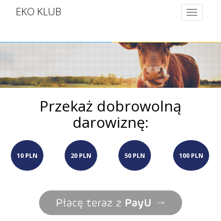
EKO KLUB
Toggle
navigatio
Przekaż dobrowolną
darowiznę:
10 PLN
20 PLN
50 PLN
100 PLN