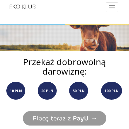
EKO KLUB
Toggle
navigatio
Przekaż dobrowolną
darowiznę:
10 PLN
20 PLN
50 PLN
100 PLN