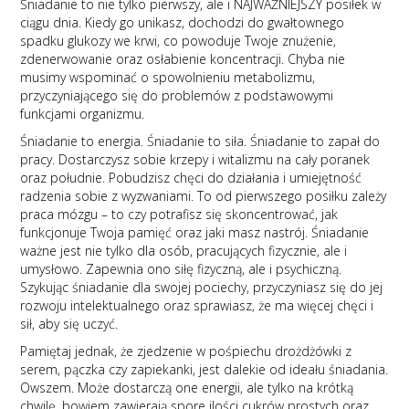
Śniadanie to nie tylko pierwszy, ale i NAJWAŻNIEJSZY posiłek w
ciągu dnia. Kiedy go unikasz, dochodzi do gwałtownego
spadku glukozy we krwi, co powoduje Twoje znużenie,
zdenerwowanie oraz osłabienie koncentracji. Chyba nie
musimy wspominać o spowolnieniu metabolizmu,
przyczyniającego się do problemów z podstawowymi
funkcjami organizmu.
Śniadanie to energia. Śniadanie to siła. Śniadanie to zapał do
pracy. Dostarczysz sobie krzepy i witalizmu na cały poranek
oraz południe. Pobudzisz chęci do działania i umiejętność
radzenia sobie z wyzwaniami. To od pierwszego posiłku zależy
praca mózgu – to czy potrafisz się skoncentrować, jak
funkcjonuje Twoja pamięć oraz jaki masz nastrój. Śniadanie
ważne jest nie tylko dla osób, pracujących fizycznie, ale i
umysłowo. Zapewnia ono siłę fizyczną, ale i psychiczną.
Szykując śniadanie dla swojej pociechy, przyczyniasz się do jej
rozwoju intelektualnego oraz sprawiasz, że ma więcej chęci i
sił, aby się uczyć.
Pamiętaj jednak, że zjedzenie w pośpiechu drożdżówki z
serem, pączka czy zapiekanki, jest dalekie od ideału śniadania.
Owszem. Może dostarczą one energii, ale tylko na krótką
chwilę, bowiem zawierają spore ilości cukrów prostych oraz