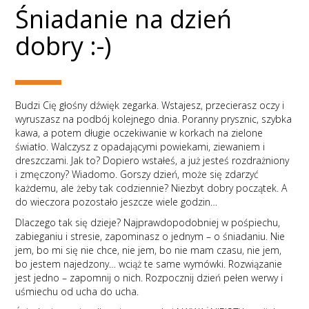
Śniadanie na dzień
dobry :-)
Budzi Cię głośny dźwięk zegarka. Wstajesz, przecierasz oczy i
wyruszasz na podbój kolejnego dnia. Poranny prysznic, szybka
kawa, a potem długie oczekiwanie w korkach na zielone
światło. Walczysz z opadającymi powiekami, ziewaniem i
dreszczami. Jak to? Dopiero wstałeś, a już jesteś rozdrażniony
i zmęczony? Wiadomo. Gorszy dzień, może się zdarzyć
każdemu, ale żeby tak codziennie? Niezbyt dobry początek. A
do wieczora pozostało jeszcze wiele godzin…
Dlaczego tak się dzieje? Najprawdopodobniej w pośpiechu,
zabieganiu i stresie, zapominasz o jednym – o śniadaniu. Nie
jem, bo mi się nie chce, nie jem, bo nie mam czasu, nie jem,
bo jestem najedzony… wciąż te same wymówki. Rozwiązanie
jest jedno – zapomnij o nich. Rozpocznij dzień pełen werwy i
uśmiechu od ucha do ucha.