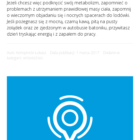
Jeżeli chcesz więc podkręcić swój metabolizm, zapomnieć o
problemach z utrzymaniem prawidłowej masy ciała, zapomnij
o wieczornym objadaniu się i nocnych spacerach do lodówki.
Jeśli pożegnasz się z mocną, czarną kawą, pitą na pusty
żołądek oraz ze zjedzonym w autobusie batoniku, przywitasz
dzień tryskając energią i z zapałem do pracy.
Auto: Konopnicki Łukasz Data publikacji: 1 marca 2017 Dodano w
kategorii:
WYDARZENIA