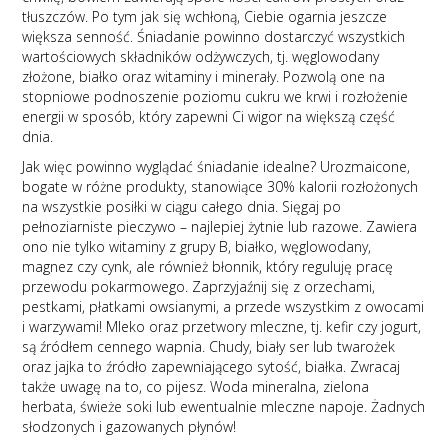
tłuszczów. Po tym jak się wchłoną, Ciebie ogarnia jeszcze
większa senność. Śniadanie powinno dostarczyć wszystkich
wartościowych składników odżywczych, tj. węglowodany
złożone, białko oraz witaminy i minerały. Pozwolą one na
stopniowe podnoszenie poziomu cukru we krwi i rozłożenie
energii w sposób, który zapewni Ci wigor na większą część
dnia.
Jak więc powinno wyglądać śniadanie idealne? Urozmaicone,
bogate w różne produkty, stanowiące 30% kalorii rozłożonych
na wszystkie posiłki w ciągu całego dnia. Sięgaj po
pełnoziarniste pieczywo – najlepiej żytnie lub razowe. Zawiera
ono nie tylko witaminy z grupy B, białko, węglowodany,
magnez czy cynk, ale również błonnik, który reguluję pracę
przewodu pokarmowego. Zaprzyjaźnij się z orzechami,
pestkami, płatkami owsianymi, a przede wszystkim z owocami
i warzywami! Mleko oraz przetwory mleczne, tj. kefir czy jogurt,
są źródłem cennego wapnia. Chudy, biały ser lub twarożek
oraz jajka to źródło zapewniającego sytość, białka. Zwracaj
także uwagę na to, co pijesz. Woda mineralna, zielona
herbata, świeże soki lub ewentualnie mleczne napoje. Żadnych
słodzonych i gazowanych płynów!