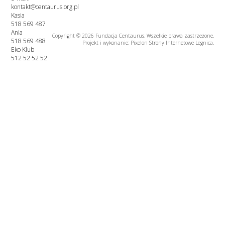
kontakt@centaurus.org.pl
Kasia
518 569 487
Ania
Copyright © 2026 Fundacja Centaurus. Wszelkie prawa zastrzeżone.
518 569 488
Projekt i wykonanie: Pixelon
Strony Internetowe Legnica
.
Eko Klub
512 52 52 52