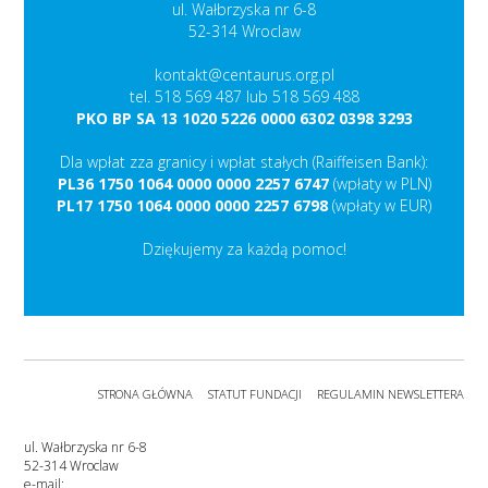
ul. Wałbrzyska nr 6-8
52-314 Wroclaw
kontakt@centaurus.org.pl
tel. 518 569 487 lub 518 569 488
PKO BP SA 13 1020 5226 0000 6302 0398 3293
Dla wpłat zza granicy i wpłat stałych (Raiffeisen Bank):
PL36 1750 1064 0000 0000 2257 6747
(wpłaty w PLN)
PL17 1750 1064 0000 0000 2257 6798
(wpłaty w EUR)
Dziękujemy za każdą pomoc!
STRONA GŁÓWNA
STATUT FUNDACJI
REGULAMIN NEWSLETTERA
ul. Wałbrzyska nr 6-8
52-314 Wroclaw
e-mail: