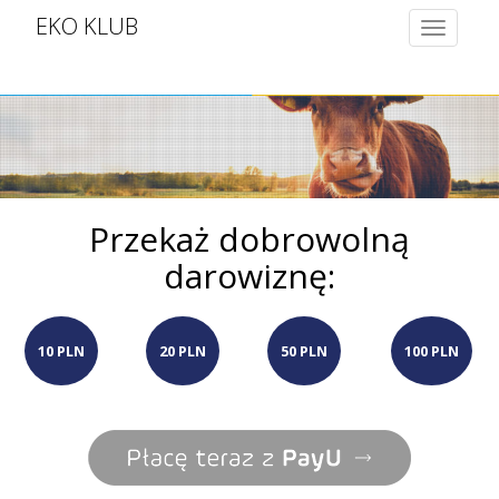
EKO KLUB
Toggle
navigatio
Przekaż dobrowolną
darowiznę:
10 PLN
20 PLN
50 PLN
100 PLN