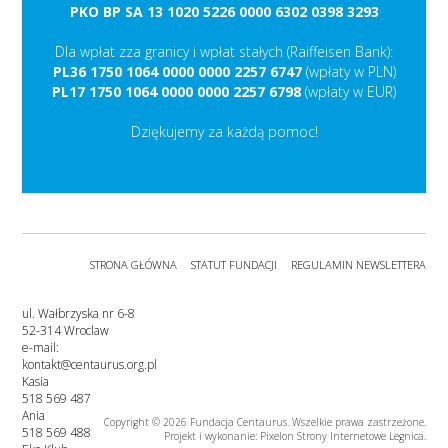
PKO BP SA 13 1020 5226 0000 6302 0398 3293
Dla wpłat zza granicy i wpłat stałych (Raiffeisen Bank):
PL36 1750 1064 0000 0000 2257 6747
(wpłaty w PLN)
PL17 1750 1064 0000 0000 2257 6798
(wpłaty w EUR)
Dziękujemy za każdą pomoc!
STRONA GŁÓWNA
STATUT FUNDACJI
REGULAMIN NEWSLETTERA
ul. Wałbrzyska nr 6-8
52-314 Wroclaw
e-mail:
kontakt@centaurus.org.pl
Kasia
518 569 487
Ania
Copyright © 2026 Fundacja Centaurus. Wszelkie prawa zastrzeżone.
518 569 488
Projekt i wykonanie: Pixelon
Strony Internetowe Legnica
.