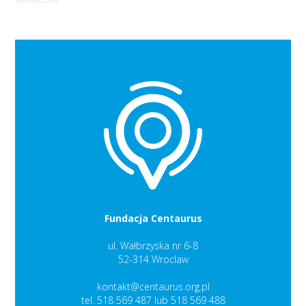
WYDARZENIA
Fundacja Centaurus
ul. Wałbrzyska nr 6-8
52-314 Wroclaw
kontakt@centaurus.org.pl
tel. 518 569 487 lub 518 569 488