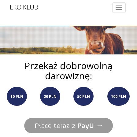
EKO KLUB
Toggle
navigatio
Przekaż dobrowolną
darowiznę:
10 PLN
20 PLN
50 PLN
100 PLN